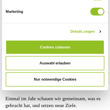
Marketing
Ein fester Ansprechpartner, der Ihren Betrieb
kennt. Feste Termine pro Quartal.
Details zeigen
Cookies zulassen
Auswahl erlauben
Nur notwendige Cookies
BILANZ UND NACHSTEUERN
Einmal im Jahr schauen wir gemeinsam, was es
gebracht hat, und setzen neue Ziele.