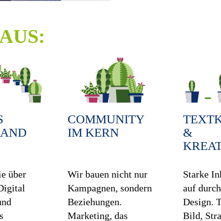
AUS:
S
COMMUNITY
TEXT
HAND
IM KERN
&
KREAT
ie über
Wir bauen nicht nur
Starke In
Digital
Kampagnen, sondern
auf durc
und
Beziehungen.
Design. 
s
Marketing, das
Bild, Str