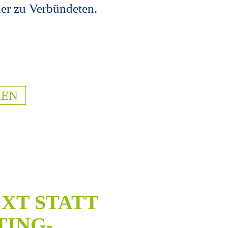
ner zu Verbündeten.
KEN
XT STATT
ING-