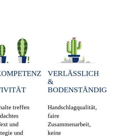
KOMPETENZ
VERLÄSSLICH
&
IVITÄT
BODENSTÄNDIG
halte treffen
Handschlagqualität,
hdachtes
faire
Text und
Zusammenarbeit,
ategie und
keine