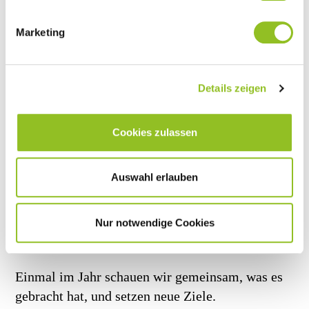
Marketing
Ein fester Ansprechpartner, der Ihren Betrieb
kennt. Feste Termine pro Quartal.
Details zeigen
Cookies zulassen
Auswahl erlauben
Nur notwendige Cookies
BILANZ UND NACHSTEUERN
Einmal im Jahr schauen wir gemeinsam, was es
gebracht hat, und setzen neue Ziele.