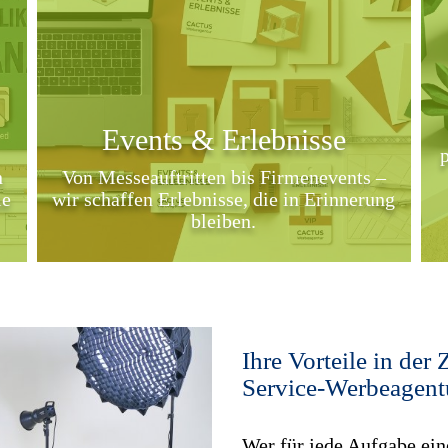
Events & Erlebnisse
p
n
Von Messeauftritten bis Firmenevents –
ie
wir schaffen Erlebnisse, die in Erinnerung
bleiben.
Ihre Vorteile in der
Service-Werbeagent
Wer für jede Aufgabe eine