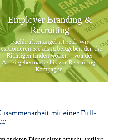
Employer Branding &
Recruiting
Fachkräftemangel ist real. Wir
ositionieren Sie als Arbeitgeber, den die
Richtigen finden wollen – von der
Arbeitgebermarke bis zur Recruiting-
Kampagne.
 Zusammenarbeit mit einer Full-
ur
n anderen Dienstleister braucht, verliert