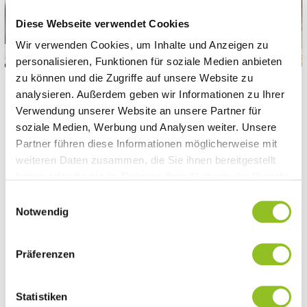
Diese Webseite verwendet Cookies
Wir verwenden Cookies, um Inhalte und Anzeigen zu
personalisieren, Funktionen für soziale Medien anbieten
zu können und die Zugriffe auf unsere Website zu
analysieren. Außerdem geben wir Informationen zu Ihrer
Verwendung unserer Website an unsere Partner für
soziale Medien, Werbung und Analysen weiter. Unsere
Partner führen diese Informationen möglicherweise mit
weiteren Daten zusammen, die Sie ihnen bereitgestellt
haben oder die sie im Rahmen Ihrer Nutzung der Dienste
gesammelt haben.
Einwilligungsauswahl
GESTALTUNG
Notwendig
DER TAFEL
Präferenzen
Das Design der Tafel sollte besonders sein.
Statistiken