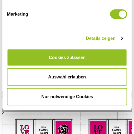
So einzigartig wie jede Liebesgeschichte
sollte jedes Stück der hochwertigen
Marketing
Schokoladentafel wirken. Mit Vertiefungen,
Erhöhungen, eigenen Grafiken und
dreisprachigen Textaussagen haben wir jedes
Details zeigen
der zwölf Stücke gestaltet. Zusammen
ergeben sie ein harmonisches Ganzes.
Cookies zulassen
Auswahl erlauben
Nur notwendige Cookies